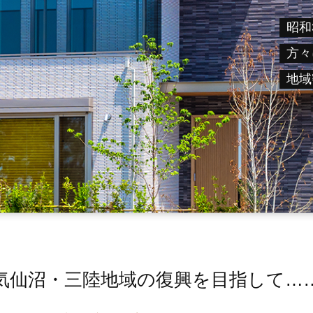
昭和
方々
地域
気仙沼・三陸地域の復興を目指して…