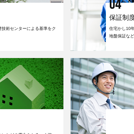
04
保証制
材技術センターによる基準をク
住宅かし10
地盤保証な