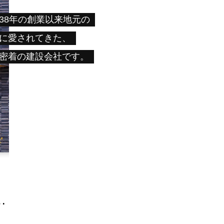
38年の創業以来地元の
に愛されてきた、
密着の建設会社です。
…